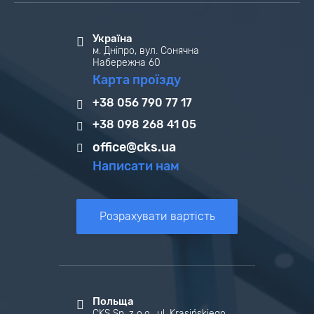
Україна
м. Дніпро, вул. Сонячна
Набережна 60
Карта проїзду
+38 056 790 77 17
+38 098 268 41 05
office@cks.ua
Написати нам
Розрахувати вартість
Польща
CKS Sp. z o.o., ul. Krasińskiego