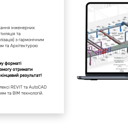
вання інженерних
тиляція та
лізація) з гармонічним
ом та Архітектурою
му форматі
 змогу отримати
 кінцевий результат!
ексі REVIT та AutoCAD
м та BIM технологій.