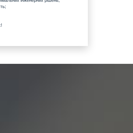
тимальних інженерних рішень;
сть;
с!