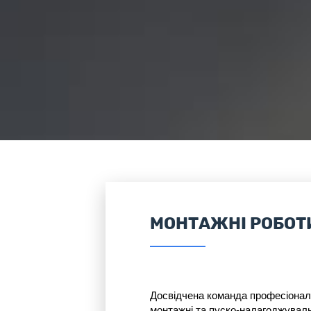
МОНТАЖНІ РОБОТ
Досвідчена команда професіоналі
монтажні та пуско-налагоджуваль