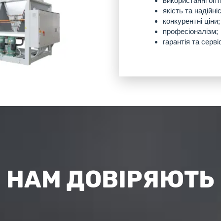
використанні оп
якість та надійні
конкурентні ціни;
професіоналізм;
гарантія та серві
НАМ ДОВІРЯЮТЬ