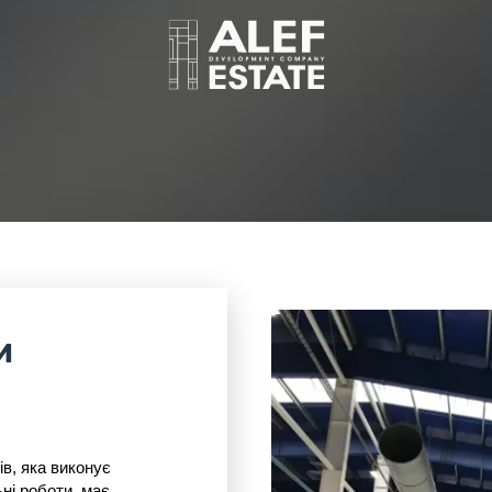
И
в, яка виконує
ні роботи, має