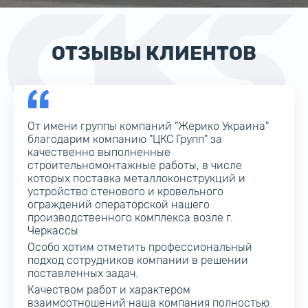
ОТЗЫВЫ КЛИЕНТОВ
Хотим отметить опыт сотрудничества
компаний «Tebodin Ukraine CFI» и ООО «ЦКС
ГРУП» по проекту строительства «Торгового
центра „Форум Львов“ с подземным паркингом
и благоустройством прилегающей территории
по ул. П.Кулиша - Под Дубом в г.Львове».
Специалистами компании были выполнены
работы по проектированию чертежей КМ и
КМД, изготовлению и поставке
металлоконструкции.
Работники компании ответственно подошли к
выполнению взятых на себя обязательств, все
работы выполнены с надлежащим качеством и
в установленные договором сроки.