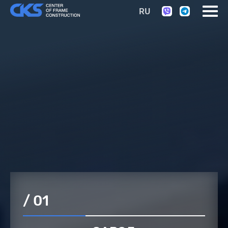
RU
/ 01