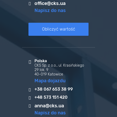
office@cks.ua
Napisz do nas
Obliczyć wartość
Polska
CKS Sp. z o.o., ul. Krasińskiego
29 lok. 9
40-019 Katowice
Mapa dojazdu
+38 067 653 38 99
+48 573 151 420
anna@cks.ua
Napisz do nas